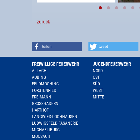
zurück
teilen
tweet
FREIWILLIGE FEUERWEHR
JUGENDFEUERWEHR
ALLACH
NORD
AUBING
OST
FELDMOCHING
SÜD
FORSTENRIED
WEST
FREIMANN
MITTE
GROSSHADERN
HARTHOF
LANGWIED-LOCHHAUSEN
LUDWIGSFELD-FASANERIE
MICHAELIBURG
MOOSACH