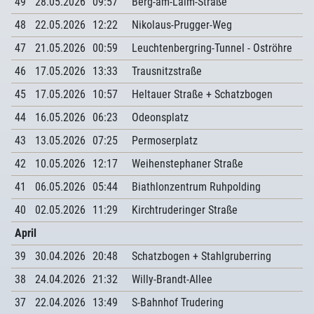
49
28.05.2026
09:57
Berg-am-Laim-Straße
48
22.05.2026
12:22
Nikolaus-Prugger-Weg
47
21.05.2026
00:59
Leuchtenbergring-Tunnel - Oströhre
46
17.05.2026
13:33
Trausnitzstraße
45
17.05.2026
10:57
Heltauer Straße + Schatzbogen
44
16.05.2026
06:23
Odeonsplatz
43
13.05.2026
07:25
Permoserplatz
42
10.05.2026
12:17
Weihenstephaner Straße
41
06.05.2026
05:44
Biathlonzentrum Ruhpolding
40
02.05.2026
11:29
Kirchtruderinger Straße
April
39
30.04.2026
20:48
Schatzbogen + Stahlgruberring
38
24.04.2026
21:32
Willy-Brandt-Allee
37
22.04.2026
13:49
S-Bahnhof Trudering