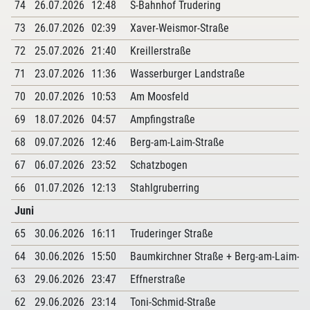
74
26.07.2026
12:48
S-Bahnhof Trudering
73
26.07.2026
02:39
Xaver-Weismor-Straße
72
25.07.2026
21:40
Kreillerstraße
71
23.07.2026
11:36
Wasserburger Landstraße
70
20.07.2026
10:53
Am Moosfeld
69
18.07.2026
04:57
Ampfingstraße
68
09.07.2026
12:46
Berg-am-Laim-Straße
67
06.07.2026
23:52
Schatzbogen
66
01.07.2026
12:13
Stahlgruberring
Juni
65
30.06.2026
16:11
Truderinger Straße
64
30.06.2026
15:50
Baumkirchner Straße + Berg-am-Laim-Str
63
29.06.2026
23:47
Effnerstraße
62
29.06.2026
23:14
Toni-Schmid-Straße