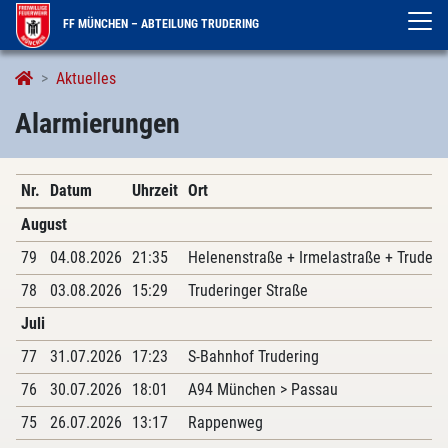
FF MÜNCHEN – ABTEILUNG TRUDERING
Alarmierungen
Aktuelles
Alarmierungen
Nr.
Datum
Uhrzeit
Ort
August
79
04.08.2026
21:35
Helenenstraße + Irmelastraße + Truderi
78
03.08.2026
15:29
Truderinger Straße
Juli
77
31.07.2026
17:23
S-Bahnhof Trudering
76
30.07.2026
18:01
A94 München > Passau
75
26.07.2026
13:17
Rappenweg