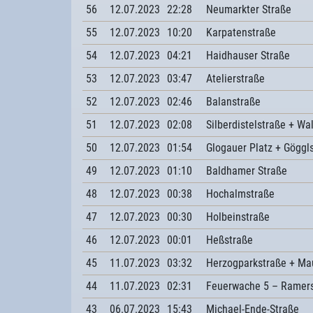
56
12.07.2023
22:28
Neumarkter Straße
55
12.07.2023
10:20
Karpatenstraße
54
12.07.2023
04:21
Haidhauser Straße
53
12.07.2023
03:47
Atelierstraße
52
12.07.2023
02:46
Balanstraße
51
12.07.2023
02:08
Silberdistelstraße + W
50
12.07.2023
01:54
Glogauer Platz + Göggl
49
12.07.2023
01:10
Baldhamer Straße
48
12.07.2023
00:38
Hochalmstraße
47
12.07.2023
00:30
Holbeinstraße
46
12.07.2023
00:01
Heßstraße
45
11.07.2023
03:32
Herzogparkstraße + Mau
44
11.07.2023
02:31
Feuerwache 5 – Ramers
43
06.07.2023
15:43
Michael-Ende-Straße