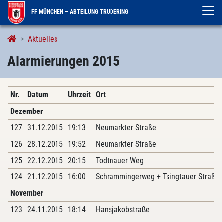
FF MÜNCHEN – ABTEILUNG TRUDERING
Alarmierungen
Aktuelles
Alarmierungen 2015
Nr.
Datum
Uhrzeit
Ort
Dezember
127
31.12.2015
19:13
Neumarkter Straße
126
28.12.2015
19:52
Neumarkter Straße
125
22.12.2015
20:15
Todtnauer Weg
124
21.12.2015
16:00
Schrammingerweg + Tsingtauer Straße
November
123
24.11.2015
18:14
Hansjakobstraße