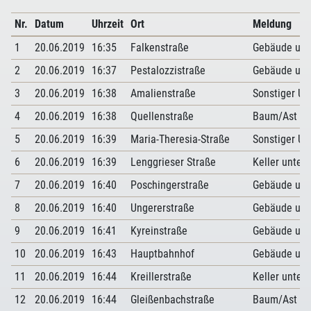
Nr.
Datum
Uhrzeit
Ort
Meldung
1
20.06.2019
16:35
Falkenstraße
Gebäude unt
2
20.06.2019
16:37
Pestalozzistraße
Gebäude unt
3
20.06.2019
16:38
Amalienstraße
Sonstiger U
4
20.06.2019
16:38
Quellenstraße
Baum/Ast dro
5
20.06.2019
16:39
Maria-Theresia-Straße
Sonstiger U
6
20.06.2019
16:39
Lenggrieser Straße
Keller unter
7
20.06.2019
16:40
Poschingerstraße
Gebäude unt
8
20.06.2019
16:40
Ungererstraße
Gebäude unt
9
20.06.2019
16:41
Kyreinstraße
Gebäude unt
10
20.06.2019
16:43
Hauptbahnhof
Gebäude unt
11
20.06.2019
16:44
Kreillerstraße
Keller unter
12
20.06.2019
16:44
Gleißenbachstraße
Baum/Ast au