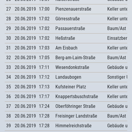
27
20.06.2019
17:00
Pienzenauerstraße
Keller unter
28
20.06.2019
17:02
Görresstraße
Keller unter
29
20.06.2019
17:02
Passauerstraße
Baum/Ast au
30
20.06.2019
17:02
Heßstraße
Einsatzberei
31
20.06.2019
17:03
Am Eisbach
Keller unter
32
20.06.2019
17:05
Berg-am-Laim-Straße
Baum/Ast au
33
20.06.2019
17:11
Wesendonkstraße
Gebäude unt
34
20.06.2019
17:12
Landaubogen
Sonstiger U
35
20.06.2019
17:13
Kufsteiner Platz
Keller unter
36
20.06.2019
17:17
Knappertsbuschstraße
Keller unter
37
20.06.2019
17:24
Oberföhringer Straße
Gebäude unt
38
20.06.2019
17:28
Freisinger Landstraße
Baum/Ast au
39
20.06.2019
17:28
Himmelreichstraße
Gebäude unt