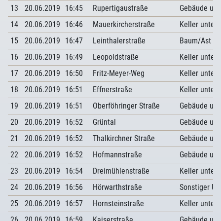
13
20.06.2019
16:45
Rupertigaustraße
Gebäude unt
14
20.06.2019
16:46
Mauerkircherstraße
Keller unter
15
20.06.2019
16:47
Leinthalerstraße
Baum/Ast au
16
20.06.2019
16:49
Leopoldstraße
Keller unter
17
20.06.2019
16:50
Fritz-Meyer-Weg
Keller unter
18
20.06.2019
16:51
Effnerstraße
Keller unter
19
20.06.2019
16:51
Oberföhringer Straße
Gebäude unt
20
20.06.2019
16:52
Grüntal
Gebäude unt
21
20.06.2019
16:52
Thalkirchner Straße
Gebäude unt
22
20.06.2019
16:52
Hofmannstraße
Gebäude unt
23
20.06.2019
16:54
Dreimühlenstraße
Keller unter
24
20.06.2019
16:56
Hörwarthstraße
Sonstiger U
25
20.06.2019
16:57
Hornsteinstraße
Keller unter
26
20.06.2019
16:59
Kaiserstraße
Gebäude unt