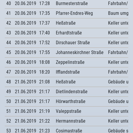
40
20.06.2019
17:28
Burmesterstraße
Fahrbahn/G
41
20.06.2019
17:35
Pfarrer-Endres-Weg
Baum umgest
42
20.06.2019
17:37
Heßstraße
Keller unter
43
20.06.2019
17:40
Erhardtstraße
Keller unter
44
20.06.2019
17:52
Dirschauer Straße
Keller unter
45
20.06.2019
17:55
Johanneskirchner Straße
Fahrbahn/G
46
20.06.2019
18:08
Zeppelinstraße
Keller unter
47
20.06.2019
18:20
Ifflandstraße
Fahrbahn/G
48
21.06.2019
21:08
Heßstraße
Gebäude unt
49
21.06.2019
21:17
Dietlindenstraße
Keller unter
50
21.06.2019
21:17
Hörwarthstraße
Gebäude unt
51
21.06.2019
21:19
Valeppstraße
Keller unter
52
21.06.2019
21:22
Hermannstraße
Keller unter
53
21.06.2019
21:23
Cosimastraße
Gebäude sic