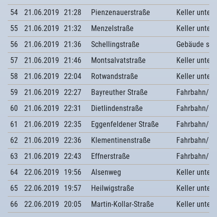
54
21.06.2019
21:28
Pienzenauerstraße
Keller unter
55
21.06.2019
21:32
Menzelstraße
Keller unter
56
21.06.2019
21:36
Schellingstraße
Gebäude sic
57
21.06.2019
21:46
Montsalvatstraße
Keller unter
58
21.06.2019
22:04
Rotwandstraße
Keller unter
59
21.06.2019
22:27
Bayreuther Straße
Fahrbahn/G
60
21.06.2019
22:31
Dietlindenstraße
Fahrbahn/G
61
21.06.2019
22:35
Eggenfeldener Straße
Fahrbahn/G
62
21.06.2019
22:36
Klementinenstraße
Fahrbahn/G
63
21.06.2019
22:43
Effnerstraße
Fahrbahn/G
64
22.06.2019
19:56
Alsenweg
Keller unter
65
22.06.2019
19:57
Heilwigstraße
Keller unter
66
22.06.2019
20:05
Martin-Kollar-Straße
Keller unter