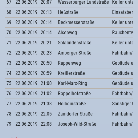
67
22.06.2019
20:07
Wasserburger Landstraße
Keller unter
68
22.06.2019
20:13
Heßstraße
Einsatzberei
69
22.06.2019
20:14
Beckmesserstraße
Keller unter
70
22.06.2019
20:14
Alsenweg
Rauchentwic
71
22.06.2019
20:21
Solalindenstraße
Keller unter
72
22.06.2019
20:23
Amberger Straße
Fahrbahn/G
73
22.06.2019
20:50
Rappenweg
Gebäude unt
74
22.06.2019
20:59
Kreillerstraße
Gebäude unt
75
22.06.2019
21:00
Karl-Marx-Ring
Gebäude unt
76
22.06.2019
21:02
Rappelhofstraße
Fahrbahn/G
77
22.06.2019
21:38
Holbeinstraße
Sonstiger U
78
22.06.2019
22:05
Zamdorfer Straße
Fahrbahn/G
79
22.06.2019
22:08
Joseph-Wild-Straße
Fahrbahn/G