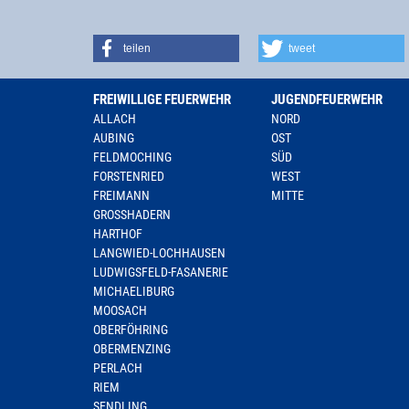
teilen
tweet
FREIWILLIGE FEUERWEHR
JUGENDFEUERWEHR
ALLACH
NORD
AUBING
OST
FELDMOCHING
SÜD
FORSTENRIED
WEST
FREIMANN
MITTE
GROSSHADERN
HARTHOF
LANGWIED-LOCHHAUSEN
LUDWIGSFELD-FASANERIE
MICHAELIBURG
MOOSACH
OBERFÖHRING
OBERMENZING
PERLACH
RIEM
SENDLING