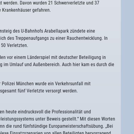
rgt werden. Davon wurden 21 Schwerverletzte und 37
e Krankenhäuser gefahren.
nsteig des U-Bahnhofs Arabellapark zündete eine
ich des Treppenaufgangs zu einer Rauchentwicklung. In
 50 Verletzten.
nden vor einem Länderspiel mit deutscher Beteiligung in
ng im Umlauf und Außenbereich. Auch hier kam es durch die
 Polizei München wurde ein Verkehrsunfall mit
sgesamt fünf Verletzte versorgt werden.
ben heute eindrucksvoll die Professionalität und
leistungssystems unter Beweis gestellt.“ Mit diesen Worten
n die rund fünfstündige Europameisterschaftsübung. „Bei
xe Einsatzszenarien von allen Beteiligten hervorragend