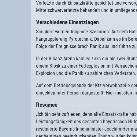
Verletzte durch Einsatzkräfte gesichtet und verso
Mittelschwerverletzte behandelt und in umliegend
Verschiedene Einsatzlagen
Simuliert wurden folgende Szenarien: Auf dem Bah
Fangruppierung Pyrotechnik. Dabei kam es im Bere
Folge der Ereignisse brach Panik aus und führte zu
In der Allianz-Arena kam es zirka ein bis zwei Stu
einem Kiosk zu einer Fettexplosion mit Verrauchu
Explosion und die Panik zu zahlreichen Verletzten.
Auf dem Betriebsgelände der Kfz-Verwahrstelle der
eingeklemmter Person dargestellt. Hier mussten in
Resümee
„Ich bin sehr zufrieden, denn alle Einsatzkräfte ha
Leistungsfähigkeit des gesamten bayerischen Hilfe
resümierte Bayerns Innenminister Joachim Herrman
der heutigen beeindruckenden Übung wurden komple