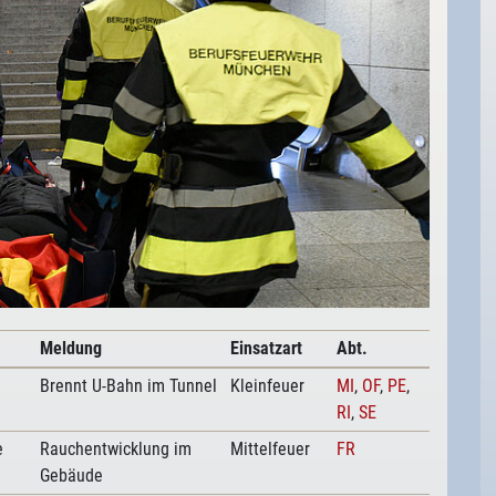
Meldung
Einsatzart
Abt.
Brennt U-Bahn im Tunnel
Kleinfeuer
MI
,
OF
,
PE
,
RI
,
SE
e
Rauchentwicklung im
Mittelfeuer
FR
Gebäude